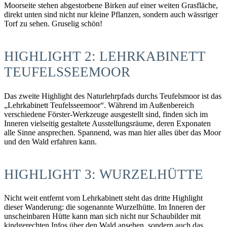
Moorseite stehen abgestorbene Birken auf einer weiten Grasfläche,
direkt unten sind nicht nur kleine Pflanzen, sondern auch wässriger
Torf zu sehen. Gruselig schön!
HIGHLIGHT 2: LEHRKABINETT
TEUFELSSEEMOOR
Das zweite Highlight des Naturlehrpfads durchs Teufelsmoor ist das
„Lehrkabinett Teufelsseemoor“. Während im Außenbereich
verschiedene Förster-Werkzeuge ausgestellt sind, finden sich im
Inneren vielseitig gestaltete Ausstellungsräume, deren Exponaten
alle Sinne ansprechen. Spannend, was man hier alles über das Moor
und den Wald erfahren kann.
HIGHLIGHT 3: WURZELHÜTTE
Nicht weit entfernt vom Lehrkabinett steht das dritte Highlight
dieser Wanderung: die sogenannte Wurzelhütte. Im Inneren der
unscheinbaren Hütte kann man sich nicht nur Schaubilder mit
kindgerechten Infos über den Wald ansehen, sondern auch das