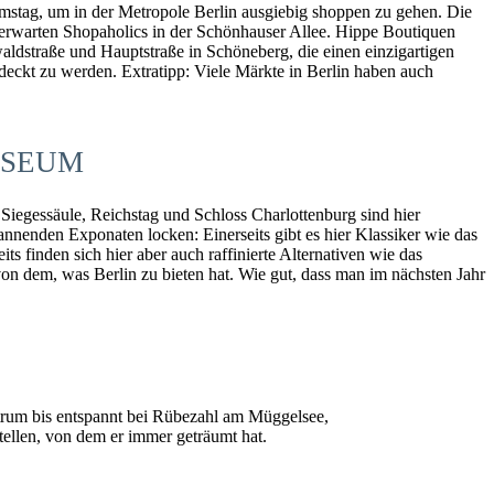
amstag, um in der Metropole Berlin ausgiebig shoppen zu gehen. Die
m erwarten Shopaholics in der Schönhauser Allee. Hippe Boutiquen
dstraße und Hauptstraße in Schöneberg, die einen einzigartigen
tdeckt zu werden. Extratipp: Viele Märkte in Berlin haben auch
USEUM
iegessäule, Reichstag und Schloss Charlottenburg sind hier
spannenden Exponaten locken: Einerseits gibt es hier Klassiker wie das
inden sich hier aber auch raffinierte Alternativen wie das
 dem, was Berlin zu bieten hat. Wie gut, dass man im nächsten Jahr
ntrum bis entspannt bei Rübezahl am Müggelsee,
tellen, von dem er immer geträumt hat.