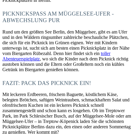
Picknickplätzen in Berlin.
PICKNICKSPASS AM MÜGGELSEE-UFER - A
BWECHSLUNG PUR
Rund um den größten See Berlin, den Müggelsee, gibt es am Ufer
und in den Wäldern ringsumher zahlreiche beschauliche Plätzchen,
die sich für ein Picknick im Grünen eignen. Wer mit Kindern
unterwegs ist, sucht sich am besten einen Picknickplatz in der Nähe
vom Biergarten Rübezahl. Denn hier findet sich ein
toller
Abenteuerspielplatz
, wo sich die Kinder nach dem Picknick richtig
austoben können und die Eltern oder Großeltern noch ein kühles
Getränk im Biergarten genießen können.
FAZIT: PACK DAS PICKNICK EIN!
Mit leckeren Erdbeeren, frischem Baguette, köstlichem Käse,
belegten Brötchen, saftigen Weintrauben, schmackhaftem Salat und
ofenfrischem Kuchen ist ein leckeres Picknick schnell
zusammengestellt und schon kann es losgehen. Ob im Treptower
Park, im Park Schlesischer Busch, auf der Müggelsee-Mole oder am
Müggelsee-Ufer – in Treptow-Köpenick laden Sie die schönsten
Picknickplätze Berlins dazu ein, den einen oder anderen Sommertag
zu genießen. Wer kommt mit?