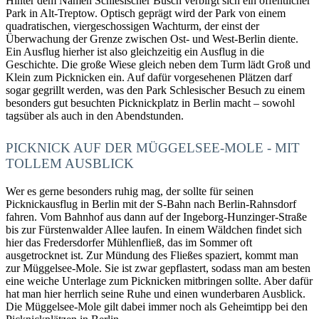
Hinter dem Namen Schlesischer Busch verbirgt sich ein öffentlicher
Park in Alt-Treptow. Optisch geprägt wird der Park von einem
quadratischen, viergeschossigen Wachturm, der einst der
Überwachung der Grenze zwischen Ost- und West-Berlin diente.
Ein Ausflug hierher ist also gleichzeitig ein Ausflug in die
Geschichte. Die große Wiese gleich neben dem Turm lädt Groß und
Klein zum Picknicken ein. Auf dafür vorgesehenen Plätzen darf
sogar gegrillt werden, was den Park Schlesischer Besuch zu einem
besonders gut besuchten Picknickplatz in Berlin macht – sowohl
tagsüber als auch in den Abendstunden.
PICKNICK AUF DER MÜGGELSEE-MOLE - MIT
TOLLEM AUSBLICK
Wer es gerne besonders ruhig mag, der sollte für seinen
Picknickausflug in Berlin mit der S-Bahn nach Berlin-Rahnsdorf
fahren. Vom Bahnhof aus dann auf der Ingeborg-Hunzinger-Straße
bis zur Fürstenwalder Allee laufen. In einem Wäldchen findet sich
hier das Fredersdorfer Mühlenfließ, das im Sommer oft
ausgetrocknet ist. Zur Mündung des Fließes spaziert, kommt man
zur Müggelsee-Mole. Sie ist zwar gepflastert, sodass man am besten
eine weiche Unterlage zum Picknicken mitbringen sollte. Aber dafür
hat man hier herrlich seine Ruhe und einen wunderbaren Ausblick.
Die Müggelsee-Mole gilt dabei immer noch als Geheimtipp bei den