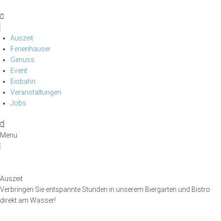
S
k
i
p
Auszeit
t
Ferienhäuser
o
Genuss
c
Event
o
Eisbahn
n
Veranstaltungen
t
Jobs
e
n
Menu
t
Auszeit
Verbringen Sie entspannte Stunden in unserem Biergarten und Bistro
direkt am Wasser!