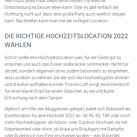
Hier muss jedes Paar selbst entscheiden, mit welcher
Entscheidung es besser leben kann. Oder es gibt einfach die
Hoffnung nicht auf, dass eine große Party auch wirklich steigen
kann. Nachhelfen kann man mit der richtigen Location…
DIE RICHTIGE HOCHZEITSLOCATION 2022
WÄHLEN
Schön sollte eine Hochzeitslocation sein, für die Gäste gut zu
erreichen und auch das Essen sollte lecker schmecken. Nicht nur
derzeit, sondern allgemein ist es zudem besonders zu empfehlen,
eine Location zu nehmen, bei der sich die Hochzeitsgäste drinnen
und draußen aufhalten können. Frische Luft sorgt zwischendurch
für einen klaren Kopf bei einem Gläschen zu viel und kühle
Erfrischung nach dem Tanzen.
Idyllisch am Ufer des Müggelsees gelegen, bietet sich Rübezahl als
Eventlocation für eine Hochzeit 2022 an. Ob 40, 60, 100 oder noch
mehr Hochzeitsgäste, ob Indoor- oder Outdoor-Hochzeit, ob mit
Entertainment oder ohne, ob Braut und Bräutigam mit Dampfer
oder Ruderboot zum Fest erscheinen wollen – das Rübezahl