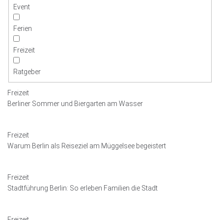
l
Event
l
t
Ferien
o
T
Freizeit
o
p
Ratgeber
Freizeit
Berliner Sommer und Biergarten am Wasser
Freizeit
Warum Berlin als Reiseziel am Müggelsee begeistert
Freizeit
Stadtführung Berlin: So erleben Familien die Stadt
Freizeit