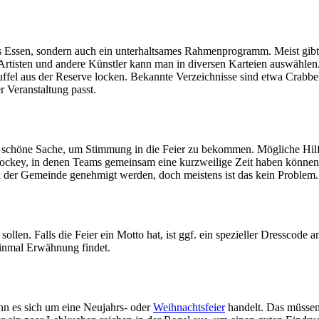
eres Essen, sondern auch ein unterhaltsames Rahmenprogramm. Meist gibt
 Artisten und andere Künstler kann man in diversen Karteien auswähle
ffel aus der Reserve locken. Bekannte Verzeichnisse sind etwa Crabbel
 Veranstaltung passt.
eine schöne Sache, um Stimmung in die Feier zu bekommen. Mögliche Hil
ockey, in denen Teams gemeinsam eine kurzweilige Zeit haben können
on der Gemeinde genehmigt werden, doch meistens ist das kein Problem.
llen. Falls die Feier ein Motto hat, ist ggf. ein spezieller Dresscode a
inmal Erwähnung findet.
nn es sich um eine Neujahrs- oder
Weihnachtsfeier
handelt. Das müssen