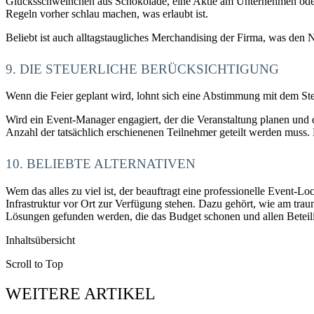
Glücksschweinchen aus Schokolade, eine Aktie am Unternehmen oder 
Regeln vorher schlau machen, was erlaubt ist.
Beliebt ist auch alltagstaugliches Merchandising der Firma, was de
9. DIE STEUERLICHE BERÜCKSICHTIGUNG
Wenn die Feier geplant wird, lohnt sich eine Abstimmung mit dem Steu
Wird ein Event-Manager engagiert, der die Veranstaltung planen und du
Anzahl der tatsächlich erschienenen Teilnehmer geteilt werden muss. E
10. BELIEBTE ALTERNATIVEN
Wem das alles zu viel ist, der beauftragt eine professionelle Event-
Infrastruktur vor Ort zur Verfügung stehen. Dazu gehört, wie am tra
Lösungen gefunden werden, die das Budget schonen und allen Beteili
Inhaltsübersicht
Scroll to Top
WEITERE ARTIKEL