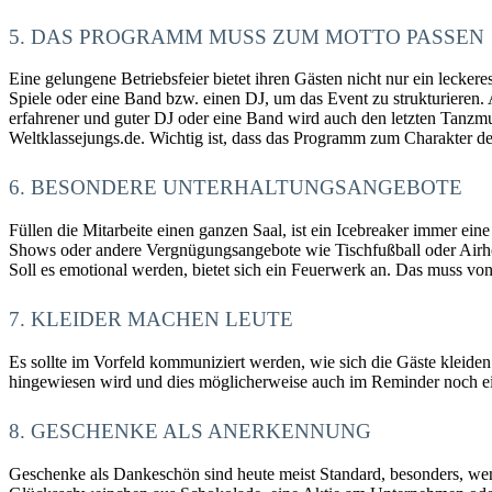
5. DAS PROGRAMM MUSS ZUM MOTTO PASSEN
Eine gelungene Betriebsfeier bietet ihren Gästen nicht nur ein leck
Spiele oder eine Band bzw. einen DJ, um das Event zu strukturieren.
erfahrener und guter DJ oder eine Band wird auch den letzten Tanzmu
Weltklassejungs.de. Wichtig ist, dass das Programm zum Charakter der
6. BESONDERE UNTERHALTUNGSANGEBOTE
Füllen die Mitarbeite einen ganzen Saal, ist ein Icebreaker immer 
Shows oder andere Vergnügungsangebote wie Tischfußball oder Airh
Soll es emotional werden, bietet sich ein Feuerwerk an. Das muss v
7. KLEIDER MACHEN LEUTE
Es sollte im Vorfeld kommuniziert werden, wie sich die Gäste kleiden so
hingewiesen wird und dies möglicherweise auch im Reminder noch e
8. GESCHENKE ALS ANERKENNUNG
Geschenke als Dankeschön sind heute meist Standard, besonders, we