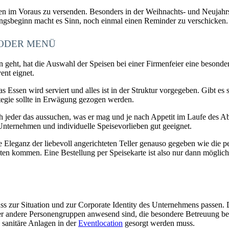
n im Voraus zu versenden. Besonders in der Weihnachts- und Neujahrszei
ungsbeginn macht es Sinn, noch einmal einen Reminder zu verschicken.
 ODER MENÜ
t, hat die Auswahl der Speisen bei einer Firmenfeier eine besondere P
ent eignet.
 Das Essen wird serviert und alles ist in der Struktur vorgegeben. Gib
ategie sollte in Erwägung gezogen werden.
h jeder das aussuchen, was er mag und je nach Appetit im Laufe des Abe
 Unternehmen und individuelle Speisevorlieben gut geeignet.
die Eleganz der liebevoll angerichteten Teller genauso gegeben wie die 
ten kommen. Eine Bestellung per Speisekarte ist also nur dann möglich
ss zur Situation und zur Corporate Identity des Unternehmens passen. 
der andere Personengruppen anwesend sind, die besondere Betreuung 
 sanitäre Anlagen in der
Eventlocation
gesorgt werden muss.