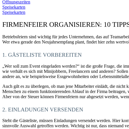
Öffnungszeiten
Speisekarten
Speisekarten
FIRMENFEIER ORGANISIEREN: 10 TIPP
Betriebsfeiern sind wichtig für jedes Unternehmen, das auf Teamarbe
Wer etwa gerade den Neujahrsempfang plant, findet hier zehn wertvol
1. GÄSTELISTE VORBEREITEN
„Wer soll zum Event eingeladen werden?“ ist die große Frage, die imme
wie verhält es sich mit Minijobbern, Freelancern und anderen? Sollen
andere an, wie beispielsweise Essgewohnheiten oder Lebensmittelall
Auch gilt es zu überlegen, ob man jene Mitarbeiter einlädt, die nich
Menschen zu einem funktionierenden Ablauf in der Firma beitragen, wä
Aber von der Steuer können Firmenfeiern nur abgesetzt werden, wenn
2. EINLADUNGEN VERSENDEN
Steht die Gästeliste, müssen Einladungen versendet werden. Hier kom
sinnvolle Auswahl getroffen werden. Wichtig ist nur, dass niemand ve