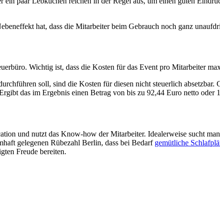
ein paar Lebkuchen reichen in der Regel aus, um einen guten Eindruc
n Nebeneffekt hat, dass die Mitarbeiter beim Gebrauch noch ganz unau
erbüro. Wichtig ist, dass die Kosten für das Event pro Mitarbeiter max
rchführen soll, sind die Kosten für diesen nicht steuerlich absetzbar. 
rgibt das im Ergebnis einen Betrag von bis zu 92,44 Euro netto oder 110
Location und nutzt das Know-how der Mitarbeiter. Idealerweise sucht ma
umhaft gelegenen Rübezahl Berlin, dass bei Bedarf
gemütliche Schlafplä
gten Freude bereiten.