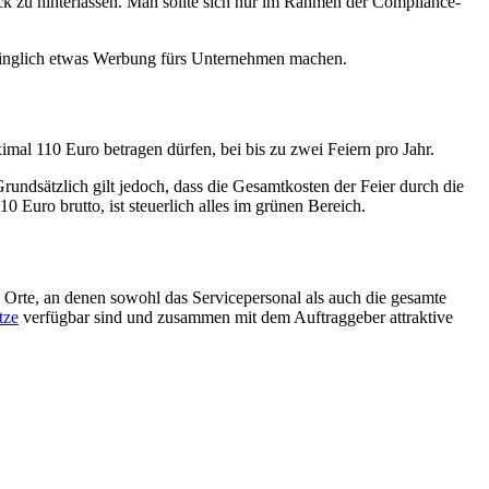
k zu hinterlassen. Man sollte sich nur im Rahmen der Compliance-
fdringlich etwas Werbung fürs Unternehmen machen.
imal 110 Euro betragen dürfen, bei bis zu zwei Feiern pro Jahr.
Grundsätzlich gilt jedoch, dass die Gesamtkosten der Feier durch die
 Euro brutto, ist steuerlich alles im grünen Bereich.
n Orte, an denen sowohl das Servicepersonal als auch die gesamte
tze
verfügbar sind und zusammen mit dem Auftraggeber attraktive