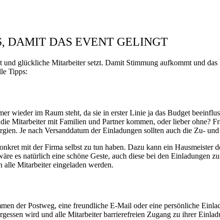
S, DAMIT DAS EVENT GELINGT
it und glückliche Mitarbeiter setzt. Damit Stimmung aufkommt und das 
le Tipps:
r wieder im Raum steht, da sie in erster Linie ja das Budget beeinfluss
 die Mitarbeiter mit Familien und Partner kommen, oder lieber ohne? F
ergien. Je nach Versanddatum der Einladungen sollten auch die Zu- und
t konkret mit der Firma selbst zu tun haben. Dazu kann ein Hausmeiste
re es natürlich eine schöne Geste, auch diese bei den Einladungen zu be
 alle Mitarbeiter eingeladen werden.
men der Postweg, eine freundliche E-Mail oder eine persönliche Einlad
rgessen wird und alle Mitarbeiter barrierefreien Zugang zu ihrer Einla