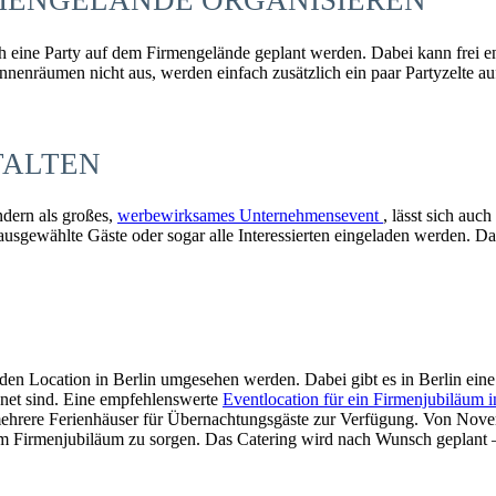
RMENGELÄNDE ORGANISIEREN
eine Party auf dem Firmengelände geplant werden. Dabei kann frei ent
Innenräumen nicht aus, werden einfach zusätzlich ein paar Partyzelte a
TALTEN
ndern als großes,
werbewirksames Unternehmensevent
, lässt sich auc
usgewählte Gäste oder sogar alle Interessierten eingeladen werden. Da
den Location in Berlin umgesehen werden. Dabei gibt es in Berlin eine 
ignet sind. Eine empfehlenswerte
Eventlocation für ein Firmenjubiläum i
mehrere Ferienhäuser für Übernachtungsgäste zur Verfügung. Von Nove
em Firmenjubiläum zu sorgen. Das Catering wird nach Wunsch geplant –