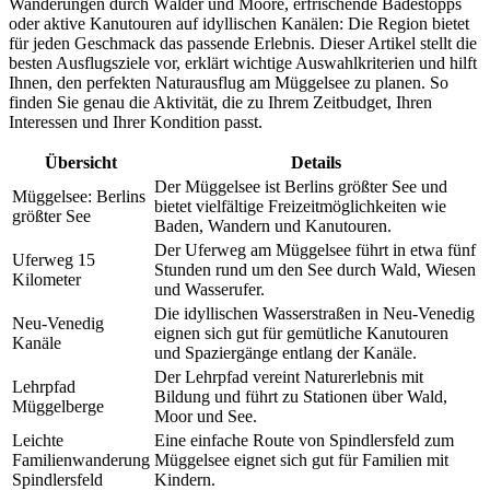
Wanderungen durch Wälder und Moore, erfrischende Badestopps
oder aktive Kanutouren auf idyllischen Kanälen: Die Region bietet
für jeden Geschmack das passende Erlebnis. Dieser Artikel stellt die
besten Ausflugsziele vor, erklärt wichtige Auswahlkriterien und hilft
Ihnen, den perfekten Naturausflug am Müggelsee zu planen. So
finden Sie genau die Aktivität, die zu Ihrem Zeitbudget, Ihren
Interessen und Ihrer Kondition passt.
Übersicht
Details
Der Müggelsee ist Berlins größter See und
Müggelsee: Berlins
bietet vielfältige Freizeitmöglichkeiten wie
größter See
Baden, Wandern und Kanutouren.
Der Uferweg am Müggelsee führt in etwa fünf
Uferweg 15
Stunden rund um den See durch Wald, Wiesen
Kilometer
und Wasserufer.
Die idyllischen Wasserstraßen in Neu-Venedig
Neu-Venedig
eignen sich gut für gemütliche Kanutouren
Kanäle
und Spaziergänge entlang der Kanäle.
Der Lehrpfad vereint Naturerlebnis mit
Lehrpfad
Bildung und führt zu Stationen über Wald,
Müggelberge
Moor und See.
Leichte
Eine einfache Route von Spindlersfeld zum
Familienwanderung
Müggelsee eignet sich gut für Familien mit
Spindlersfeld
Kindern.