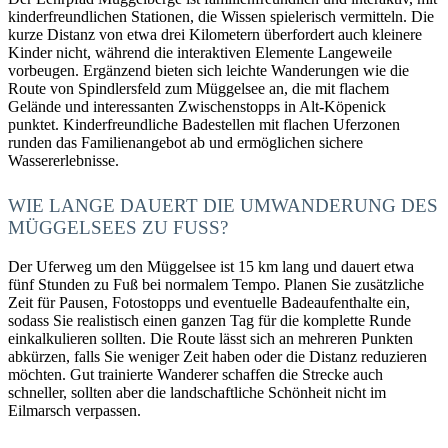
kinderfreundlichen Stationen, die Wissen spielerisch vermitteln. Die
kurze Distanz von etwa drei Kilometern überfordert auch kleinere
Kinder nicht, während die interaktiven Elemente Langeweile
vorbeugen. Ergänzend bieten sich leichte Wanderungen wie die
Route von Spindlersfeld zum Müggelsee an, die mit flachem
Gelände und interessanten Zwischenstopps in Alt-Köpenick
punktet. Kinderfreundliche Badestellen mit flachen Uferzonen
runden das Familienangebot ab und ermöglichen sichere
Wassererlebnisse.
WIE LANGE DAUERT DIE UMWANDERUNG DES
MÜGGELSEES ZU FUSS?
Der Uferweg um den Müggelsee ist 15 km lang und dauert etwa
fünf Stunden zu Fuß bei normalem Tempo. Planen Sie zusätzliche
Zeit für Pausen, Fotostopps und eventuelle Badeaufenthalte ein,
sodass Sie realistisch einen ganzen Tag für die komplette Runde
einkalkulieren sollten. Die Route lässt sich an mehreren Punkten
abkürzen, falls Sie weniger Zeit haben oder die Distanz reduzieren
möchten. Gut trainierte Wanderer schaffen die Strecke auch
schneller, sollten aber die landschaftliche Schönheit nicht im
Eilmarsch verpassen.