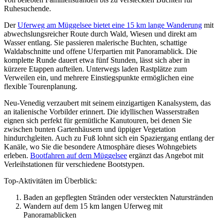
Ruhesuchende.
Der
Uferweg am Müggelsee bietet eine 15 km lange Wanderung
mit
abwechslungsreicher Route durch Wald, Wiesen und direkt am
Wasser entlang. Sie passieren malerische Buchten, schattige
Waldabschnitte und offene Uferpartien mit Panoramablick. Die
komplette Runde dauert etwa fünf Stunden, lässt sich aber in
kürzere Etappen aufteilen. Unterwegs laden Rastplätze zum
Verweilen ein, und mehrere Einstiegspunkte ermöglichen eine
flexible Tourenplanung.
Neu-Venedig verzaubert mit seinem einzigartigen Kanalsystem, das
an italienische Vorbilder erinnert. Die idyllischen Wasserstraßen
eignen sich perfekt für gemütliche Kanutouren, bei denen Sie
zwischen bunten Gartenhäusern und üppiger Vegetation
hindurchgleiten. Auch zu Fuß lohnt sich ein Spaziergang entlang der
Kanäle, wo Sie die besondere Atmosphäre dieses Wohngebiets
erleben.
Bootfahren auf dem Müggelsee
ergänzt das Angebot mit
Verleihstationen für verschiedene Bootstypen.
Top-Aktivitäten im Überblick:
Baden an gepflegten Stränden oder versteckten Naturstränden
Wandern auf dem 15 km langen Uferweg mit
Panoramablicken