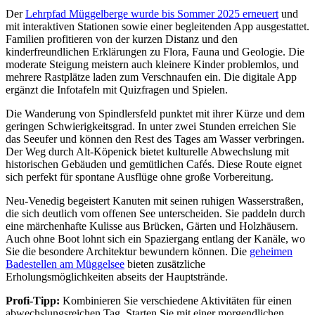
Der
Lehrpfad Müggelberge wurde bis Sommer 2025 erneuert
und
mit interaktiven Stationen sowie einer begleitenden App ausgestattet.
Familien profitieren von der kurzen Distanz und den
kinderfreundlichen Erklärungen zu Flora, Fauna und Geologie. Die
moderate Steigung meistern auch kleinere Kinder problemlos, und
mehrere Rastplätze laden zum Verschnaufen ein. Die digitale App
ergänzt die Infotafeln mit Quizfragen und Spielen.
Die Wanderung von Spindlersfeld punktet mit ihrer Kürze und dem
geringen Schwierigkeitsgrad. In unter zwei Stunden erreichen Sie
das Seeufer und können den Rest des Tages am Wasser verbringen.
Der Weg durch Alt-Köpenick bietet kulturelle Abwechslung mit
historischen Gebäuden und gemütlichen Cafés. Diese Route eignet
sich perfekt für spontane Ausflüge ohne große Vorbereitung.
Neu-Venedig begeistert Kanuten mit seinen ruhigen Wasserstraßen,
die sich deutlich vom offenen See unterscheiden. Sie paddeln durch
eine märchenhafte Kulisse aus Brücken, Gärten und Holzhäusern.
Auch ohne Boot lohnt sich ein Spaziergang entlang der Kanäle, wo
Sie die besondere Architektur bewundern können. Die
geheimen
Badestellen am Müggelsee
bieten zusätzliche
Erholungsmöglichkeiten abseits der Hauptstrände.
Profi-Tipp:
Kombinieren Sie verschiedene Aktivitäten für einen
abwechslungsreichen Tag. Starten Sie mit einer morgendlichen