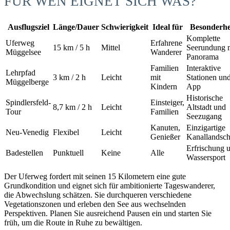
FÜR WEN EIGNET SICH WAS?
Ausflugsziel
Länge/Dauer
Schwierigkeit
Ideal für
Besonderhe
Komplette
Uferweg
Erfahrene
15 km / 5 h
Mittel
Seerundung 
Müggelsee
Wanderer
Panorama
Familien
Interaktive
Lehrpfad
3 km / 2 h
Leicht
mit
Stationen un
Müggelberge
Kindern
App
Historische
Spindlersfeld-
Einsteiger,
8,7 km / 2 h
Leicht
Altstadt und
Tour
Familien
Seezugang
Kanuten,
Einzigartige
Neu-Venedig
Flexibel
Leicht
Genießer
Kanallandsch
Erfrischung 
Badestellen
Punktuell
Keine
Alle
Wassersport
Der Uferweg fordert mit seinen 15 Kilometern eine gute
Grundkondition und eignet sich für ambitionierte Tageswanderer,
die Abwechslung schätzen. Sie durchqueren verschiedene
Vegetationszonen und erleben den See aus wechselnden
Perspektiven. Planen Sie ausreichend Pausen ein und starten Sie
früh, um die Route in Ruhe zu bewältigen.