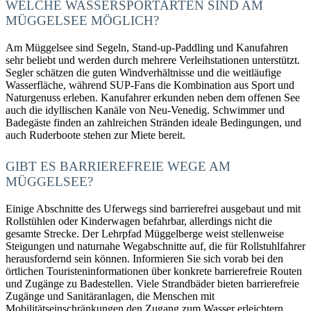
WELCHE WASSERSPORTARTEN SIND AM
MÜGGELSEE MÖGLICH?
Am Müggelsee sind Segeln, Stand-up-Paddling und Kanufahren
sehr beliebt und werden durch mehrere Verleihstationen unterstützt.
Segler schätzen die guten Windverhältnisse und die weitläufige
Wasserfläche, während SUP-Fans die Kombination aus Sport und
Naturgenuss erleben. Kanufahrer erkunden neben dem offenen See
auch die idyllischen Kanäle von Neu-Venedig. Schwimmer und
Badegäste finden an zahlreichen Stränden ideale Bedingungen, und
auch Ruderboote stehen zur Miete bereit.
GIBT ES BARRIEREFREIE WEGE AM
MÜGGELSEE?
Einige Abschnitte des Uferwegs sind barrierefrei ausgebaut und mit
Rollstühlen oder Kinderwagen befahrbar, allerdings nicht die
gesamte Strecke. Der Lehrpfad Müggelberge weist stellenweise
Steigungen und naturnahe Wegabschnitte auf, die für Rollstuhlfahrer
herausfordernd sein können. Informieren Sie sich vorab bei den
örtlichen Touristeninformationen über konkrete barrierefreie Routen
und Zugänge zu Badestellen. Viele Strandbäder bieten barrierefreie
Zugänge und Sanitäranlagen, die Menschen mit
Mobilitätseinschränkungen den Zugang zum Wasser erleichtern.