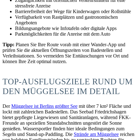
Zugänglichkeit mit öffentlichen Verkehrsmitteln für eine
stressfreie Anreise
Barrierefreiheit der Wege für Kinderwagen oder Rollstühle
Verfügbarkeit von Rastplätzen und gastronomischen
Angeboten
Bildungsangebote wie Infotafeln oder digitale Apps
Parkmöglichkeiten für die Anreise mit dem Auto
Tipp:
Planen Sie Ihre Route vorab mit einer Wander-App und
prüfen Sie die aktuellen Öffnungszeiten von Badestellen und
Verleihstationen. So vermeiden Sie Enttäuschungen vor Ort und
können Ihre Zeit optimal nutzen.
TOP-AUSFLUGSZIELE RUND UM
DEN MÜGGELSEE IM DETAIL
Der
Müggelsee ist Berlins größter See
mit über 7 km² Fläche und
lockt mit zahlreichen Badestellen. Das Seebad Friedrichshagen
bietet gepflegte Liegewiesen und Sanitäranlagen, während FKK-
Freunde an speziellen Strandabschnitten ungestört die Sonne
genießen. Wassersportler finden hier ideale Bedingungen zum
Segeln und Stand-up-Paddling. Die
Strände am Müggelsee
reichen
von belebten Familienstränden bis zu versteckten Buchten für